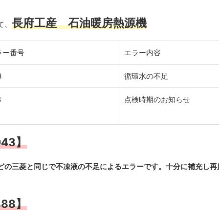
長府工産 石油暖房熱源機
て、
ラー番号
エラー内容
3
循環水の不足
8
点検時期のお知らせ
043】
どの三菱と同じで不凍液の不足によるエラーです。十分に補充し再
888】