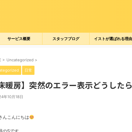
ト
サービス概要
スタッフブログ
イストが選ばれる理
E
>
Uncategorized
>
ategorized
日常
床暖房】突然のエラー表示どうした
24年10月18日
さんこんにちは
員のSです。