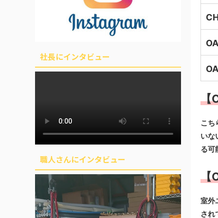
CH
OA
社長にインタビュー
OA
【C
こち
いな
る可
職人さんにインタビュー
【O
室外
され