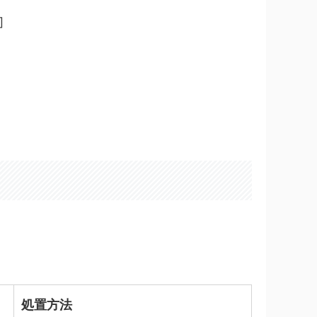
]
処置方法