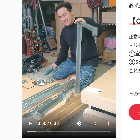
必ず
【O
正常
～リ
①室
②5
これ
その