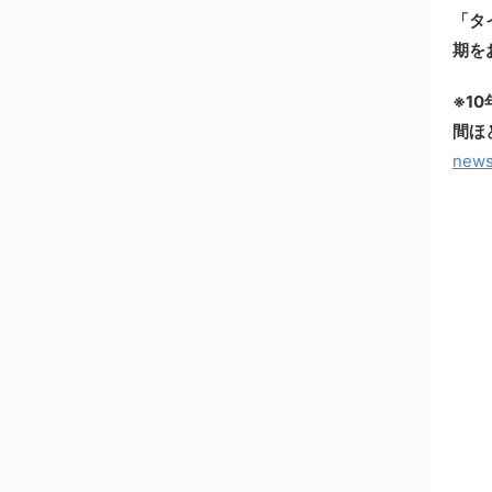
「タ
期を
※1
間ほ
news