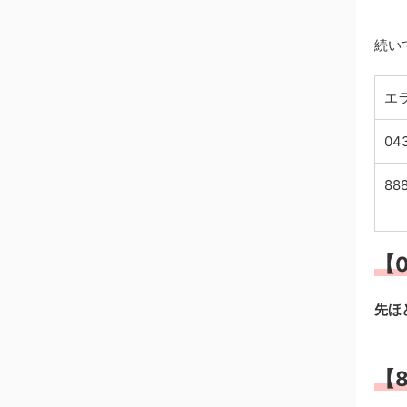
続い
エ
04
88
【
先ほ
【