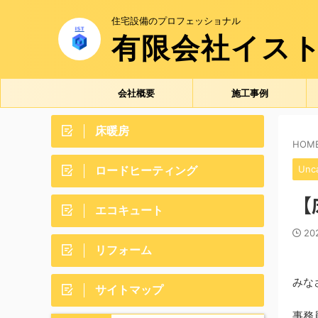
住宅設備のプロフェッショナル
有限会社イス
会社概要
施工事例
床暖房
HOM
ロードヒーティング
Unc
【
エコキュート
20
リフォーム
みな
サイトマップ
事務