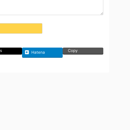
s
Copy
Hatena